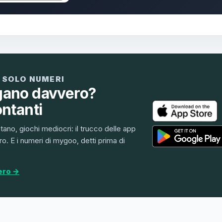
 SOLO NUMERI
gano davvero?
ontanti
ntano, giochi mediocri: il trucco delle app
o. E i numeri di mygoo, detti prima di
ero →