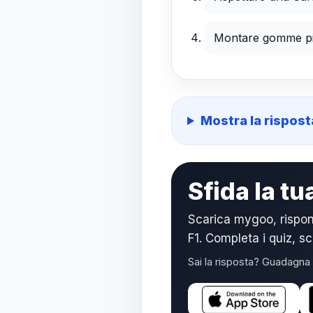
Montare gomme più
Mostra la rispost
Sfida la t
Scarica mygoo, rispon
F1. Completa i quiz, s
Sai la risposta? Guadagna 