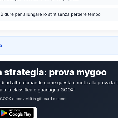
 dure per allungare lo stint senza perdere tempo
a
ua strategia: prova mygoo
di ad altre domande come questa e metti alla prova la 
cala la classifica e guadagna GOOX!
GOOX e convertili in gift card e sconti.