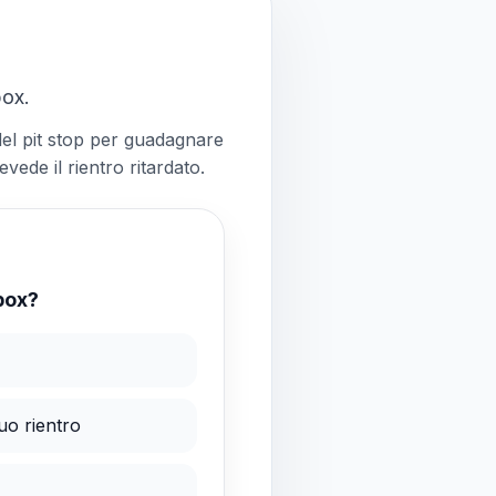
box.
 del pit stop per guadagnare
de il rientro ritardato.
 box?
uo rientro