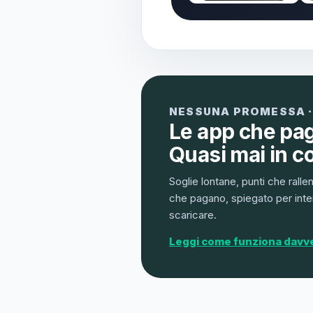
NESSUNA PROMESSA ·
Le app che pa
Quasi mai in c
Soglie lontane, punti che ralle
che pagano, spiegato per inter
scaricare.
Leggi come funziona davv