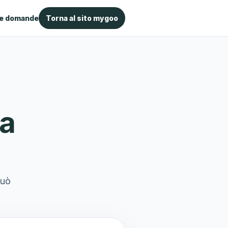
le domande
Torna al sito mygoo
la
può