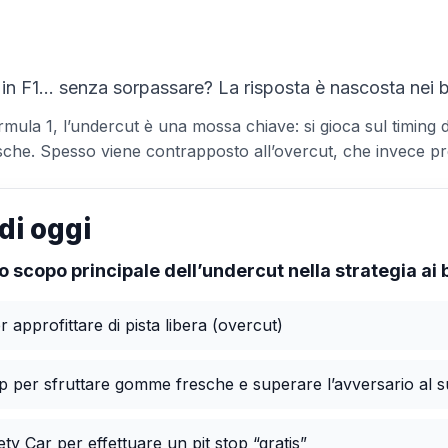
in F1… senza sorpassare? La risposta è nascosta nei 
ormula 1, l’undercut è una mossa chiave: si gioca sul timing
e. Spesso viene contrapposto all’overcut, che invece preve
di oggi
lo scopo principale dell’undercut nella strategia ai
er approfittare di pista libera (overcut)
top per sfruttare gomme fresche e superare l’avversario al s
ty Car per effettuare un pit stop “gratis”