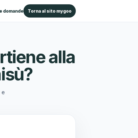
le domande
Torna al sito mygoo
tiene alla
misù?
 e