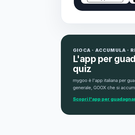
GIOCA · ACCUMULA · 
L'app per gua
quiz
mygoo è l'app italiana per gua
generale, GOOX che si accumu
Scopri l'app per guadagna