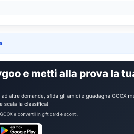
a
goo e metti alla prova la tu
 ad altre domande, sfida gli amici e guadagna GOOX me
e scala la classifica!
GOOX e convertili in gift card e sconti.