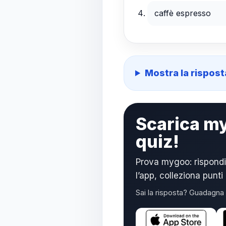
caffè espresso
Mostra la rispost
Scarica my
quiz!
Prova mygoo: rispondi
l’app, colleziona punti 
Sai la risposta? Guadagna 