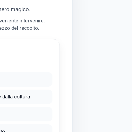
umero magico.
nveniente intervenire.
rezzo del raccolto.
 dalla coltura
ato