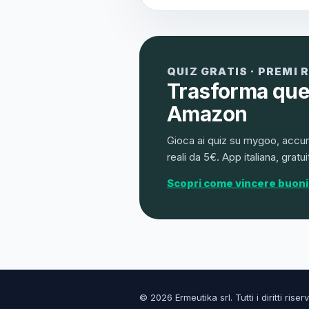
QUIZ GRATIS · PREMI 
Trasforma quel
Amazon
Gioca ai quiz su mygoo, accu
reali da 5€. App italiana, gratui
Scopri come vincere buon
© 2026 Ermeutika srl. Tutti i diritti riserv