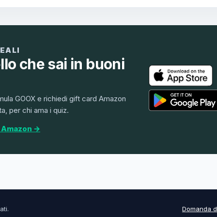
REALI
lo che sai in buoni
mula GOOX e richiedi gift card Amazon
ta, per chi ama i quiz.
i Amazon →
ati.
Domanda de