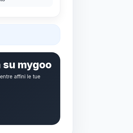
ta su mygoo
re affini le tue