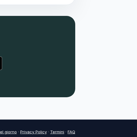
l giorno
·
Privacy Policy
·
Termini
·
FAQ