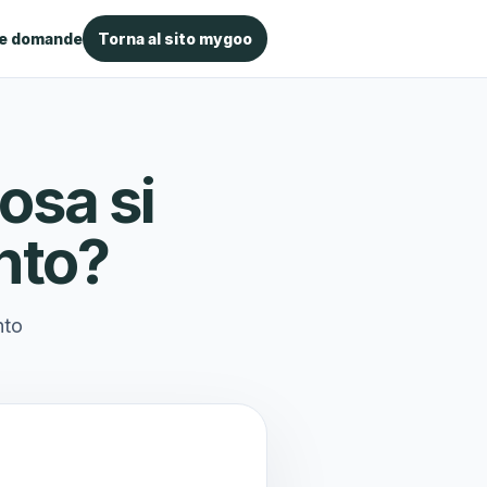
le domande
Torna al sito mygoo
osa si
ento?
nto