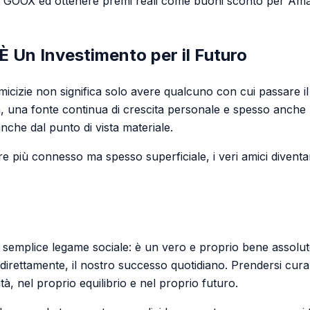
are GOOX ed ottenere premi reali come buoni sconto per Am
 È Un Investimento per il Futuro
amicizie non significa solo avere qualcuno con cui passare il
a, una fonte continua di crescita personale e spesso anch
anche dal punto di vista materiale.
e più connesso ma spesso superficiale, i veri amici divent
un semplice legame sociale: è un vero e proprio bene assolu
direttamente, il nostro successo quotidiano. Prendersi cura d
cità, nel proprio equilibrio e nel proprio futuro.