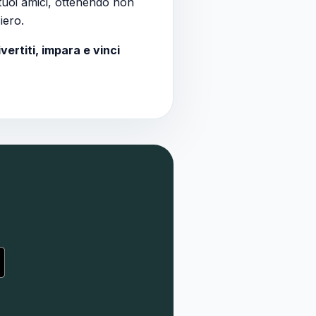
tuoi amici, ottenendo non
iero.
ivertiti, impara e vinci