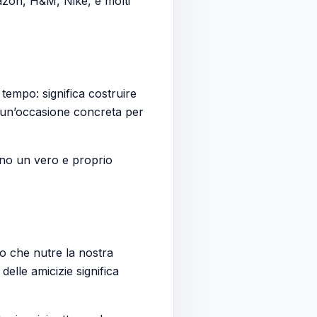
azon, H&M, Nike, e molti
 tempo: significa costruire
e un’occasione concreta per
ano un vero e proprio
to che nutre la nostra
elle amicizie significa