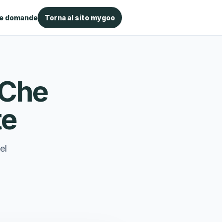
le domande
Torna al sito mygoo
 Che
te
el