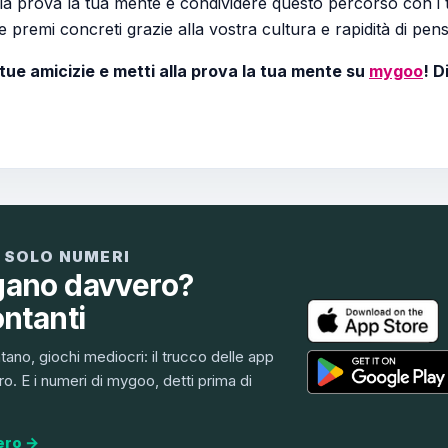
a prova la tua mente e condividere questo percorso con i 
premi concreti grazie alla vostra cultura e rapidità di pens
 tue amicizie e metti alla prova la tua mente su
mygoo
! D
 SOLO NUMERI
gano davvero?
ontanti
ntano, giochi mediocri: il trucco delle app
o. E i numeri di mygoo, detti prima di
ero →