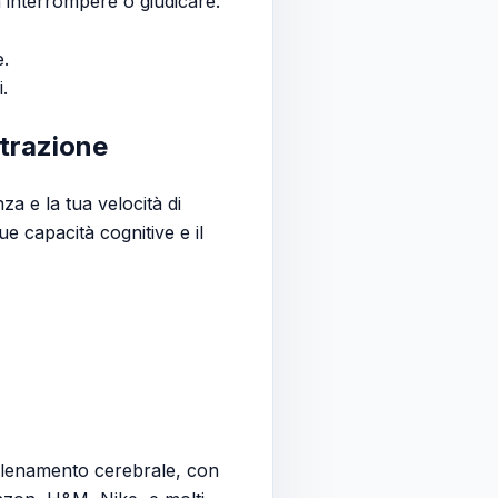
a interrompere o giudicare.
e.
.
ntrazione
a e la tua velocità di
ue capacità cognitive e il
allenamento cerebrale, con