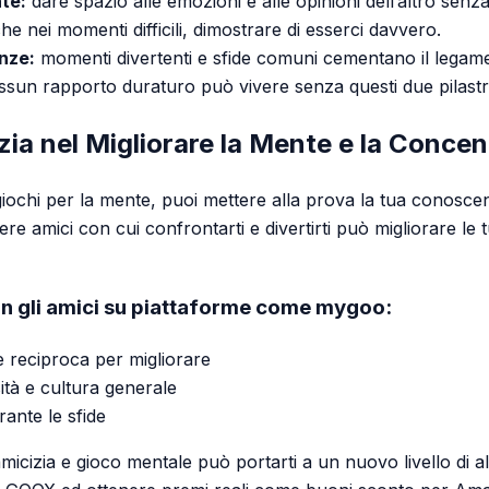
te:
dare spazio alle emozioni e alle opinioni dell’altro senz
e nei momenti difficili, dimostrare di esserci davvero.
nze:
momenti divertenti e sfide comuni cementano il legam
sun rapporto duraturo può vivere senza questi due pilastri
cizia nel Migliorare la Mente e la Conce
iochi per la mente, puoi mettere alla prova la tua conoscenz
re amici con cui confrontarti e divertirti può migliorare le t
on gli amici su piattaforme come mygoo:
 reciproca per migliorare
ità e cultura generale
ante le sfide
icizia e gioco mentale può portarti a un nuovo livello di 