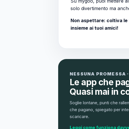
Su mygoo, puoi mettere all
solo divertimento ma anche 
Non aspettare: coltiva le
insieme ai tuoi amici!
NESSUNA PROMESSA ·
Le app che pa
Quasi mai in c
Soglie lontane, punti che ralle
che pagano, spiegato per inter
scaricare.
Leggi come funziona davv