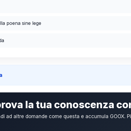
la poena sine lege
da
a
 prova la tua conoscenza c
di ad altre domande come questa e accumula GOOX. Più 