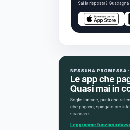
Sai la risposta? Guadagna 
NESSUNA PROMESSA ·
Le app che pa
Quasi mai in c
Soglie lontane, punti che ralle
che pagano, spiegato per inter
scaricare.
Leggi come funziona davv