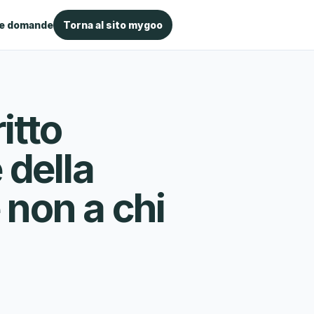
le domande
Torna al sito mygoo
itto
 della
 non a chi