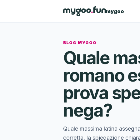
mygoo
BLOG MYGOO
Quale mass
romano es
prova spet
nega?
Quale massima latina assegna 
corretta, la spiegazione chiara