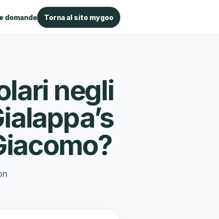
le domande
Torna al sito mygoo
ari negli
Gialappa’s
 Giacomo?
on