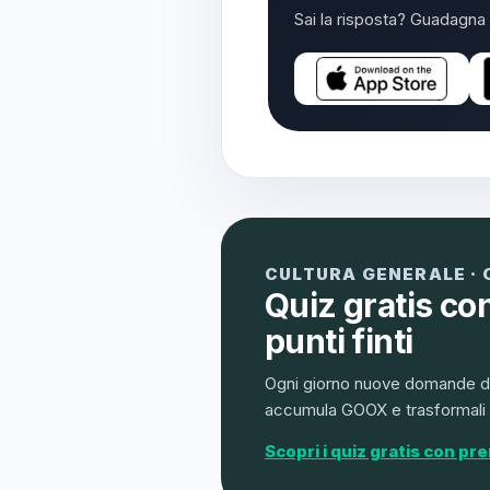
Sai la risposta? Guadagna 
CULTURA GENERALE · 
Quiz gratis co
punti finti
Ogni giorno nuove domande di
accumula GOOX e trasformali in g
Scopri i quiz gratis con pr