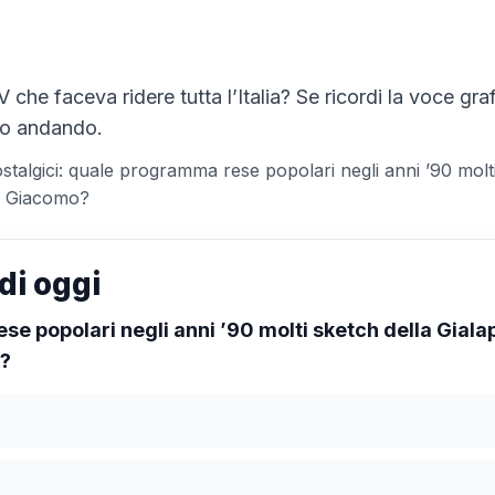
 che faceva ridere tutta l’Italia? Se ricordi la voce gra
mo andando.
algici: quale programma rese popolari negli anni ’90 molti
e Giacomo?
di oggi
e popolari negli anni ’90 molti sketch della Giala
o?