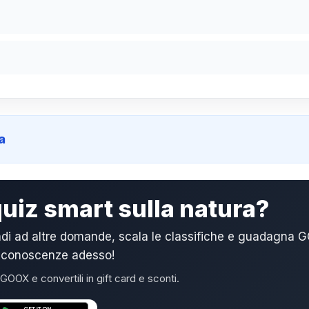
a
quiz smart sulla natura?
di ad altre domande, scala le classifiche e guadagna 
ue conoscenze adesso!
GOOX e convertili in gift card e sconti.