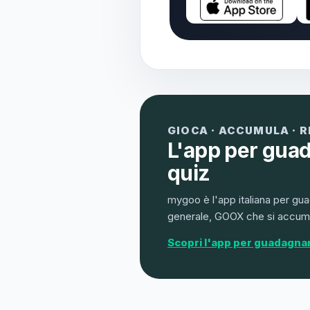
GIOCA · ACCUMULA · 
L'app per gua
quiz
mygoo è l'app italiana per gua
generale, GOOX che si accumu
Scopri l'app per guadagna