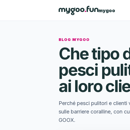
mygoo
BLOG MYGOO
Che tipo d
pesci puli
ai loro cli
Perché pesci pulitori e client
sulle barriere coralline, con 
GOOX.