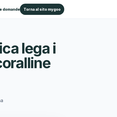
le domande
Torna al sito mygoo
ca lega i
coralline
na